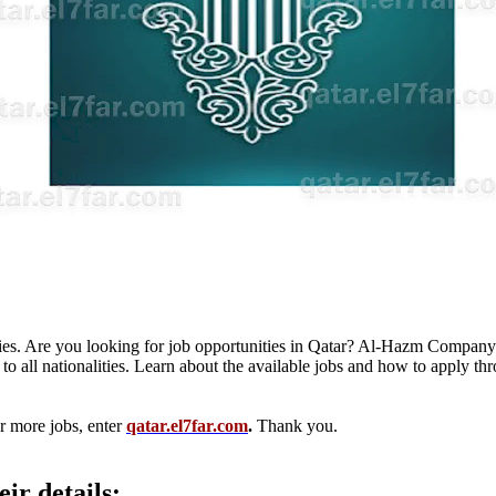
. Are you looking for job opportunities in Qatar? Al-Hazm Company a
e to all nationalities. Learn about the available jobs and how to apply t
r more jobs, enter
qatar.el7far.com
.
Thank you.
ir details: