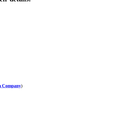
zm Company
)