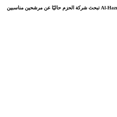
Al-Hazm is currently Seeking Suitable Candidates of different nationalities For Hiring for various positions in Qatar تبحث شركة الحزم حاليًا عن مرشحين مناسبين