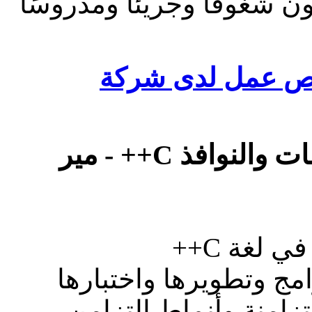
ن شغوفًا وجريئًا ومدروسًا
 عمل لدى شركة
لغة C++
مج وتطويرها واختبارها
زامنة وأنماط التزامن